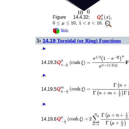
𝑸
0
μ
(
x
)
Figure 14.4.32:
,
0
≤
μ
≤
10
1
<
x
<
10
,
.
Help
5:
14.19
Toroidal (or Ring) Functions
…
►
𝑸
(
ν
1
−
/
2
1
)
2
)
μ
ξ
𝐅
(
cosh
(
μ
+
1
ξ
2
)
=
,
ν
π
+
1
14.19.3
…
►
𝑸
n
−
1
2
m
(
cosh
ξ
)
=
Γ
(
n
+
1
2
)
Γ
(
n
+
m
+
14.19.5
…
►
𝑸
−
1
2
μ
(
cosh
ξ
)
+
(
2
1
∑
2
π
n
)
=
1
/
1
2
∞
(
si
Γ
14.19.6