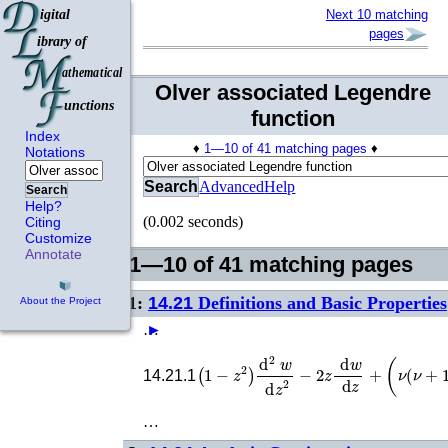
Next 10 matching
pages
Olver associated Legendre
function
Index
♦
1—10 of 41 matching pages
♦
Notations
Search
Advanced
Help
Search
Help?
(0.002 seconds)
Citing
Customize
Annotate
1—10 of 41 matching pages
1:
14.21
Definitions and Basic Properties
About the Project
…
►
(
1
−
z
2
)
d
2
w
d
z
2
−
2
z
d
w
d
z
+
(
ν
(
ν
+
14.21.1
…