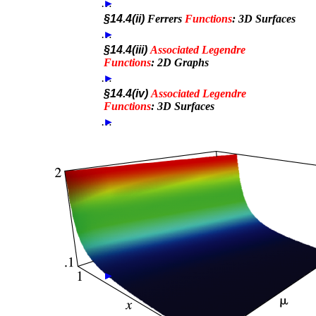
…
►
§14.4(ii)
Ferrers
Functions
: 3D Surfaces
…
►
§14.4(iii)
Associated
Legendre
Functions
: 2D Graphs
…
►
§14.4(iv)
Associated
Legendre
Functions
: 3D Surfaces
…
►
►
►