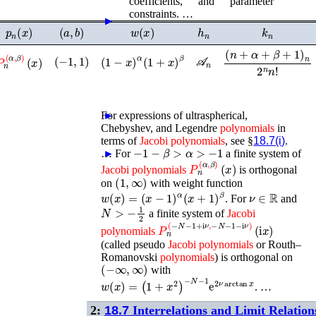
coefficients, and parameter
constraints. …
►
►
►
►
►
p
n
(
x
)
(
a
,
b
)
w
(
x
)
h
n
k
n
𝒜
(
−
1
,
1
)
n
(
1
−
x
)
α
(
1
+
x
)
β
P
n
(
α
,
β
)
(
x
)
(
n
+
α
+
β
+
1
)
n
2
n
n
!
For expressions of ultraspherical,
►
Chebyshev, and Legendre
polynomials
in
terms of
Jacobi
polynomials
, see §
18.7(i)
.
−
1
−
β
>
α
>
−
1
…
►
For
a finite system of
P
n
(
α
,
β
)
(
x
)
Jacobi
polynomials
is orthogonal
(
1
,
∞
)
on
with weight function
w
(
x
)
=
(
x
−
1
)
α
(
x
+
1
)
β
ν
∈
ℝ
. For
and
N
>
−
1
2
a finite system of
Jacobi
P
n
(
−
N
−
1
+
i
ν
,
−
N
−
1
−
i
ν
)
(
i
x
)
polynomials
(called pseudo
Jacobi
polynomials
or Routh–
Romanovski
polynomials
) is orthogonal on
(
−
∞
,
∞
)
with
w
(
x
)
=
(
1
+
x
2
)
−
N
−
1
e
2
ν
arctan
x
. …
2:
18.7
Interrelations and Limit Relation