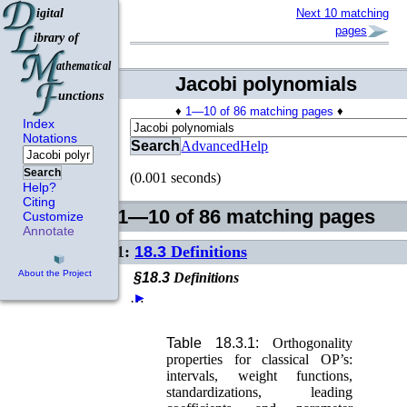
Next 10 matching
pages
Jacobi polynomials
♦
1—10 of 86 matching pages
♦
Index
Notations
Search
Advanced
Help
Search
(0.001 seconds)
Help?
Citing
1—10 of 86 matching pages
Customize
Annotate
1:
18.3
Definitions
About the Project
§18.3
Definitions
…
►
Table 18.3.1:
Orthogonality
properties for classical OP’s:
intervals, weight functions,
standardizations, leading