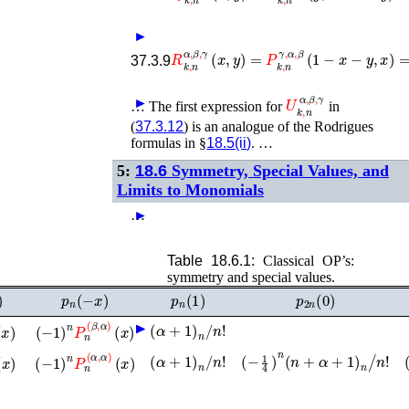
►
(
−
1
)
k
P
k
,
n
γ
,
β
,
α
(
1
37.3.9
U
k
,
n
α
,
β
,
γ
►
…
The first expression for
in
(
37.3.12
) is an analogue of the Rodrigues
formulas in §
18.5(ii)
. …
5:
18.6
Symmetry, Special Values, and
Limits to Monomials
…
►
Table 18.6.1:
Classical OP’s:
symmetry and special values.
)
p
n
(
−
x
)
p
n
(
1
)
p
2
n
(
0
)
(
α
+
1
)
n
/
n
!
)
(
x
)
(
−
1
)
n
P
n
(
β
,
α
)
(
x
)
►
►
►
►
►
►
(
α
+
1
)
n
/
n
!
(
−
1
4
)
n
(
n
+
α
+
1
)
n
/
n
!
)
(
x
)
(
−
1
)
n
P
n
(
α
,
α
)
(
x
)