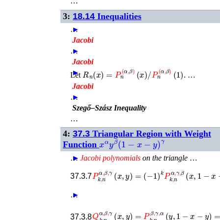
…
3:
18.14
Inequalities
…
►
Jacobi
…
►
Jacobi
R
n
(
x
)
=
P
n
(
α
,
β
)
(
x
)
/
P
n
(
α
,
β
)
(
1
)
►
►
Let
. …
Jacobi
…
►
Szegő–Szász Inequality
…
4:
37.3
Triangular Region with Weight
x
α
y
β
(
1
−
x
−
y
)
γ
Function
…
►
►
Jacobi
polynomials
on the triangle
…
(
−
1
)
k
P
P
k
k
,
n
,
n
α
α
,
β
,
γ
,
,
γ
β
(
(
x
x
,
y
,
1
)
−
=
x
−
y
)
,
37.3.7
…
►
(
−
1
)
k
P
k
,
n
β
,
α
,
γ
(
y
,
x
37.3.8