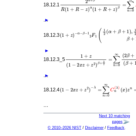
18.12.1
…
►
−
α
−
β
−
1
F
1
2
(
1
2
(
α
+
β
+
1
)
,
1
2
(
α
+
β
+
2
18.12.3
►
1
+
z
(
1
−
2
x
z
+
z
2
)
β
+
3
2
=
∑
n
=
0
∞
(
18.12.3_5
…
►
(
1
−
2
x
z
+
z
2
)
−
λ
=
∑
n
=
0
∞
C
n
(
λ
)
(
x
)
z
18.12.4
…
Next 10 matching
pages
© 2010–2026 NIST
/
Disclaimer
/
Feedback
.