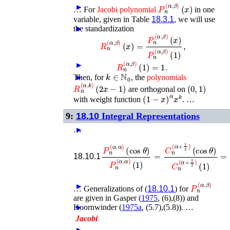
P
n
(
α
,
β
)
(
x
)
►
…
For
Jacobi
polynomial
in one
variable, given in Table
18.3.1
, we will use
the standardization
►
R
n
(
α
,
β
)
(
x
)
=
P
n
(
α
,
β
)
(
x
)
P
n
(
α
,
β
)
(
1
)
,
R
n
(
α
,
β
)
(
1
)
=
1
.
►
k
∈
ℕ
0
Then, for
►
, the
polynomials
R
n
(
α
,
k
)
(
2
x
−
1
)
(
0
,
1
)
are orthogonal on
(
1
−
x
)
α
x
k
with weight function
. …
9:
18.10
Integral Representations
…
►
P
n
(
α
,
α
)
(
cos
θ
)
P
n
(
α
,
α
−
)
(
2
1
α
)
=
∫
C
0
θ
n
cos
(
α
+
(
(
1
18.10.1
P
n
(
α
,
β
)
►
…
Generalizations of (
18.10.1
) for
are given in
Gasper (
1975
, (6),(8))
and
Koornwinder (
►
1975a
, (5.7),(5.8))
. …
Jacobi
…
►