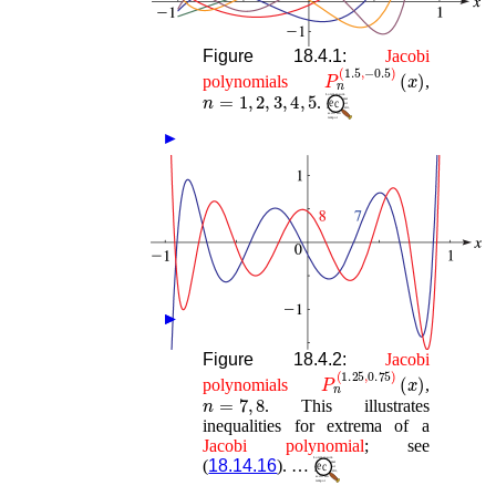
Figure 18.4.1:
Jacobi
P
n
(
1.5
,
−
0.5
)
(
x
)
polynomials
,
n
=
1
,
2
,
3
,
4
,
5
.
►
►
►
Figure 18.4.2:
Jacobi
P
n
(
1.25
,
0.75
)
(
x
)
polynomials
,
n
=
7
,
8
. This illustrates
inequalities for extrema of a
Jacobi
polynomial
; see
(
18.14.16
). …