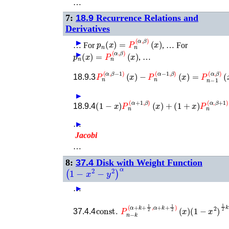
…
7:
18.9
Recurrence Relations and
Derivatives
p
n
(
x
)
=
P
n
(
α
,
β
)
(
x
)
►
►
…
For
, …
For
p
n
(
x
)
=
P
n
(
α
,
β
)
(
x
)
►
, …
−
P
n
(
α
−
1
P
,
n
β
)
(
(
α
x
,
β
)
=
−
P
1
n
)
(
−
x
)
1
(
α
,
β
)
(
x
)
,
18.9.3
►
(
1
−
x
)
P
n
(
α
+
1
,
β
)
(
x
)
+
(
1
+
x
)
P
n
(
α
,
β
+
1
18.9.4
…
►
Jacobi
…
8:
37.4
Disk with Weight Function
(
1
−
x
2
−
y
2
)
α
…
►
const
.
P
n
−
k
(
α
+
k
+
1
2
,
α
+
k
+
1
2
)
(
x
)
(
1
−
37.4.4