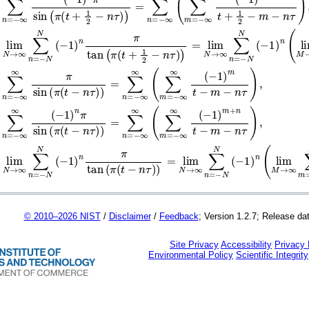
∑
n
=
−
∞
∞
(
−
1
)
n
π
sin
(
π
(
t
+
1
2
−
n
τ
)
)
=
∑
n
=
−
∞
∞
(
∑
m
=
−
∞
∞
(
lim
N
→
∞
∑
n
=
−
N
N
(
−
1
)
n
π
tan
(
π
(
t
+
1
2
−
n
τ
)
)
=
lim
N
→
∞
∑
n
=
−
N
∑
n
=
−
∞
∞
π
sin
(
π
(
t
−
n
τ
)
)
=
∑
n
=
−
∞
∞
(
∑
m
=
−
∞
∞
(
−
1
)
m
t
−
m
∑
n
=
−
∞
∞
(
−
1
)
n
π
sin
(
π
(
t
−
n
τ
)
)
=
∑
n
=
−
∞
∞
(
∑
m
=
−
∞
∞
(
−
1
)
lim
N
→
∞
∑
n
=
−
N
N
(
−
1
)
n
π
tan
(
π
(
t
−
n
τ
)
)
=
lim
N
→
∞
∑
n
=
−
N
N
(
© 2010–2026 NIST
/
Disclaimer
/
Feedback
; Version 1.2.7; Release da
Site Privacy
Accessibility
Privacy
Environmental Policy
Scientific Integrity