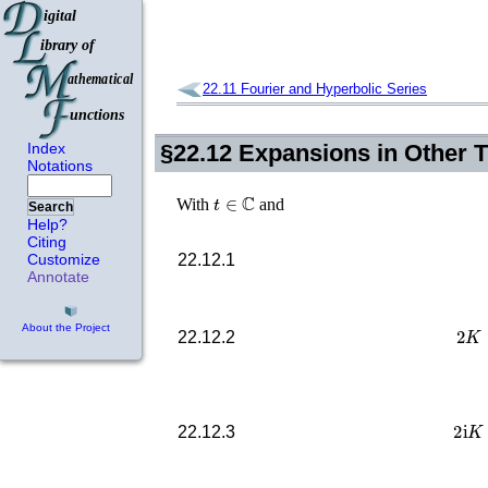
22.11
Fourier and Hyperbolic Series
Index
§22.12
Expansions in Other Tr
Notations
t
∈
ℂ
With
and
Search
Help?
Citing
Customize
22.12.1
Annotate
2
K
About the Project
22.12.2
22.12.3