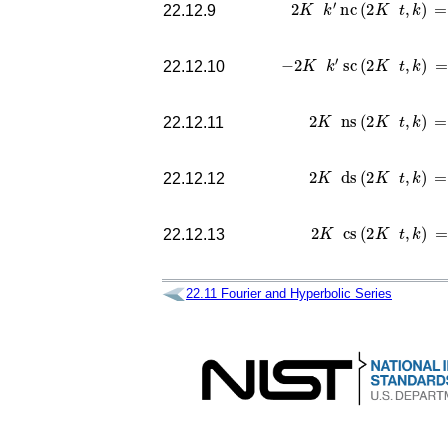
2
K
k
′
nc
(
2
K
t
,
k
)
=
22.12.9
−
2
K
k
′
sc
(
2
K
t
,
k
)
=
22.12.10
2
K
ns
(
2
K
t
,
k
)
=
22.12.11
2
K
ds
(
2
K
t
,
k
)
=
22.12.12
2
K
cs
(
2
K
t
,
k
)
=
22.12.13
22.11
Fourier and Hyperbolic Series