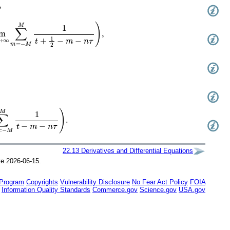
−
1
)
m
+
n
t
+
1
2
−
m
−
n
τ
)
,
N
(
−
1
)
n
(
lim
M
→
∞
∑
m
=
−
M
M
1
t
+
1
2
−
m
−
n
τ
)
,
−
n
τ
)
,
m
+
n
t
−
m
−
n
τ
)
,
−
1
)
n
(
lim
M
→
∞
∑
m
=
−
M
M
1
t
−
m
−
n
τ
)
.
22.13
Derivatives and Differential Equations
te 2026-06-15.
 Program
Copyrights
Vulnerability Disclosure
No Fear Act Policy
FOIA
Information Quality Standards
Commerce.gov
Science.gov
USA.gov