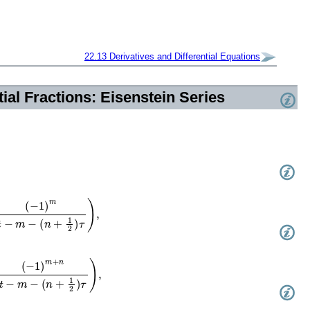
22.13
Derivatives and Differential Equations
ial Fractions: Eisenstein Series
=
−
∞
∞
(
−
1
)
m
t
−
m
−
+
1
2
)
τ
)
,