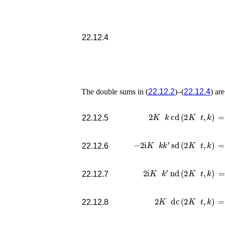
22.12.4
The double sums in (
22.12.2
)–(
22.12.4
) ar
2
K
k
cd
(
2
K
t
,
k
)
=
22.12.5
−
2
i
K
k
k
′
sd
(
2
K
t
,
k
)
=
22.12.6
2
i
K
k
′
nd
(
2
K
t
,
k
)
=
22.12.7
2
K
dc
(
2
K
t
,
k
)
=
22.12.8